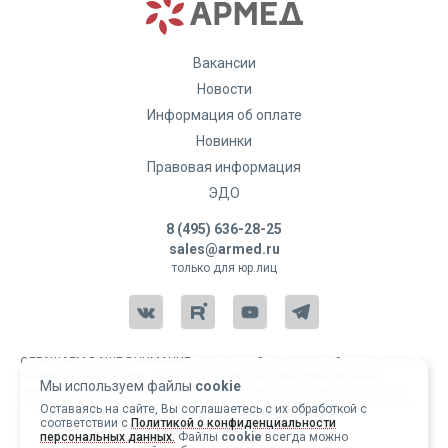
Вакансии
Новости
Информация об оплате
Новинки
Правовая информация
ЭДО
8 (495) 636-28-25
sales@armed.ru
только для юр.лиц
ОБРАЩАЕМ ВАШЕ ВНИМАНИЕ, что данный интернет-сайт и материалы,
размещенные на нем, носят исключительно информационный
Мы используем файлы
cookie
характер и ни при каких условиях не являются публичной офертой,
определяемой положениями статьи 437 Гражданского кодекса РФ.
Оставаясь на сайте, Вы соглашаетесь с их обработкой с
соответствии с
Политикой о конфиденциальности
Copyright 2004-2026 © Армед
персональных данных.
Файлы
cookie
всегда можно